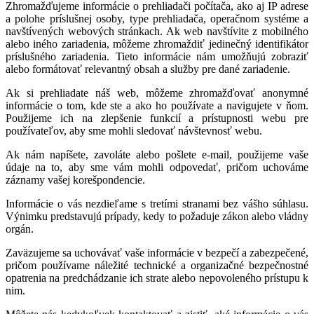
Zhromažďujeme informácie o prehliadači počítača, ako aj IP adrese
a polohe príslušnej osoby, type prehliadača, operačnom systéme a
navštívených webových stránkach. Ak web navštívite z mobilného
alebo iného zariadenia, môžeme zhromaždiť jedinečný identifikátor
príslušného zariadenia. Tieto informácie nám umožňujú zobraziť
alebo formátovať relevantný obsah a služby pre dané zariadenie.
Ak si prehliadate náš web, môžeme zhromažďovať anonymné
informácie o tom, kde ste a ako ho používate a navigujete v ňom.
Použijeme ich na zlepšenie funkcií a prístupnosti webu pre
používateľov, aby sme mohli sledovať návštevnosť webu.
Ak nám napíšete, zavoláte alebo pošlete e-mail, použijeme vaše
údaje na to, aby sme vám mohli odpovedať, pričom uchováme
záznamy vašej korešpondencie.
Informácie o vás nezdieľame s tretími stranami bez vášho súhlasu.
Výnimku predstavujú prípady, kedy to požaduje zákon alebo vládny
orgán.
Zaväzujeme sa uchovávať vaše informácie v bezpečí a zabezpečené,
pričom používame náležité technické a organizačné bezpečnostné
opatrenia na predchádzanie ich strate alebo nepovoleného prístupu k
nim.