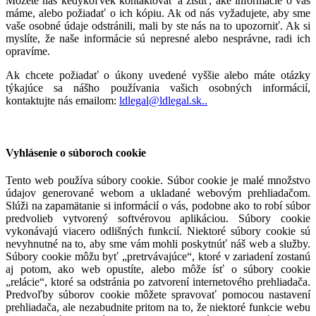
Môžete nás kedykoľvek kontaktovať a zistiť, aké informácie o vás
máme, alebo požiadať o ich kópiu. Ak od nás vyžadujete, aby sme
vaše osobné údaje odstránili, mali by ste nás na to upozorniť. Ak si
myslíte, že naše informácie sú nepresné alebo nesprávne, radi ich
opravíme.
Ak chcete požiadať o úkony uvedené vyššie alebo máte otázky
týkajúce sa nášho používania vašich osobných informácií,
kontaktujte nás emailom:
ldlegal@ldlegal.sk..
Vyhlásenie o súboroch cookie
Tento web používa súbory cookie. Súbor cookie je malé množstvo
údajov generované webom a ukladané webovým prehliadačom.
Slúži na zapamätanie si informácií o vás, podobne ako to robí súbor
predvolieb vytvorený softvérovou aplikáciou. Súbory cookie
vykonávajú viacero odlišných funkcií. Niektoré súbory cookie sú
nevyhnutné na to, aby sme vám mohli poskytnúť náš web a služby.
Súbory cookie môžu byť „pretrvávajúce“, ktoré v zariadení zostanú
aj potom, ako web opustíte, alebo môže ísť o súbory cookie
„relácie“, ktoré sa odstránia po zatvorení internetového prehliadača.
Predvoľby súborov cookie môžete spravovať pomocou nastavení
prehliadača, ale nezabudnite pritom na to, že niektoré funkcie webu