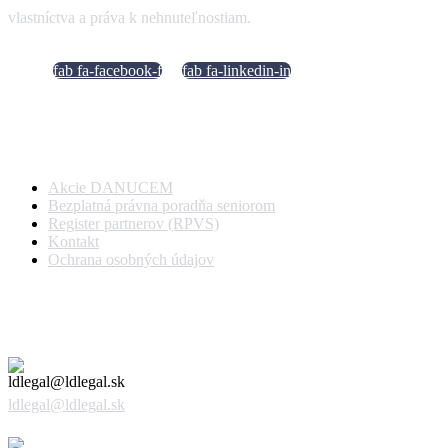
vlastníctva a práva k nehnuteľnostiam.
fab fa-facebook-f
fab fa-linkedin-in
Dôležité odkazy
Akcie DANUCEM
Bezplatná právna poradňa seniorom
Register partnerov (RPVS)
Kontakt
Ochrana osobných údajov
Kontaktujte nás
ldlegal@ldlegal.sk