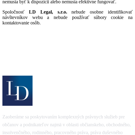
nemusia byť k dispozícii alebo nemusia efektívne fungovať.
Spoločnosť
LD Legal, s.r.o.
nebude osobne identifikovať
návštevníkov webu a nebude používať súbory cookie na
kontaktovanie osôb.
Zaoberáme sa poskytovaním komplexných právnych služieb pre
občanov a podnikateľov najmä v oblasti občianskeho, obchodného,
insolvenčného, rodinného, pracovného práva, práva duševného