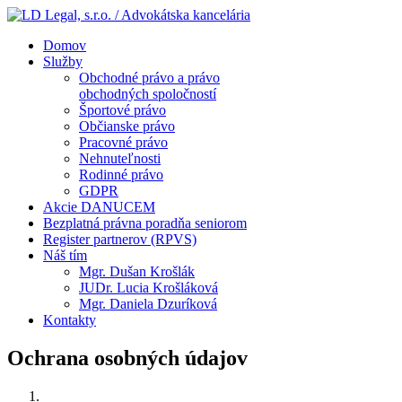
Domov
Služby
Obchodné právo a právo
obchodných spoločností
Športové právo
Občianske právo
Pracovné právo
Nehnuteľnosti
Rodinné právo
GDPR
Akcie DANUCEM
Bezplatná právna poradňa seniorom
Register partnerov (RPVS)
Náš tím
Mgr. Dušan Krošlák
JUDr. Lucia Krošláková
Mgr. Daniela Dzuríková
Kontakty
Ochrana osobných údajov