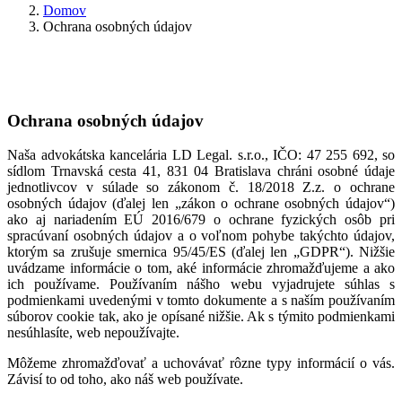
Domov
Ochrana osobných údajov
Ochrana osobných údajov
Naša advokátska kancelária LD Legal. s.r.o., IČO: 47 255 692, so
sídlom Trnavská cesta 41, 831 04 Bratislava chráni osobné údaje
jednotlivcov v súlade so zákonom č. 18/2018 Z.z. o ochrane
osobných údajov (ďalej len „zákon o ochrane osobných údajov“)
ako aj nariadením EÚ 2016/679 o ochrane fyzických osôb pri
spracúvaní osobných údajov a o voľnom pohybe takýchto údajov,
ktorým sa zrušuje smernica 95/45/ES (ďalej len „GDPR“). Nižšie
uvádzame informácie o tom, aké informácie zhromažďujeme a ako
ich používame. Používaním nášho webu vyjadrujete súhlas s
podmienkami uvedenými v tomto dokumente a s naším používaním
súborov cookie tak, ako je opísané nižšie. Ak s týmito podmienkami
nesúhlasíte, web nepoužívajte.
Môžeme zhromažďovať a uchovávať rôzne typy informácií o vás.
Závisí to od toho, ako náš web používate.