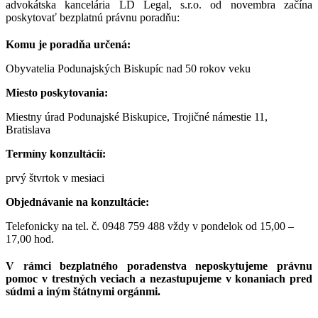
advokátska kancelária LD Legal, s.r.o. od novembra začína
poskytovať bezplatnú právnu poradňu:
Komu je poradňa určená:
Obyvatelia Podunajských Biskupíc nad 50 rokov veku
Miesto poskytovania:
Miestny úrad Podunajské Biskupice, Trojičné námestie 11,
Bratislava
Termíny konzultácií:
prvý štvrtok v mesiaci
Objednávanie na konzultácie:
Telefonicky na tel. č. 0948 759 488 vždy v pondelok od 15,00 –
17,00 hod.
V rámci bezplatného poradenstva neposkytujeme právnu
pomoc v trestných veciach a nezastupujeme v konaniach pred
súdmi a iným štátnymi orgánmi.