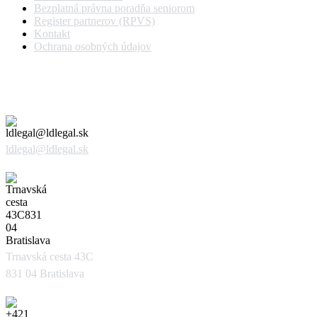
Bezplatná právna poradňa seniorom
Register partnerov (RPVS)
Kontakt
Ochrana osobných údajov
Kontaktujte nás
ldlegal@ldlegal.sk
Trnavská cesta 43C
831 04 Bratislava