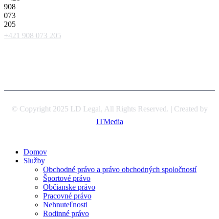
+421 908 073 205
© Copyright 2025 LD Legal, All Rights Reserved. | Created by
ITMedia
Domov
Služby
Obchodné právo a právo obchodných spoločností
Športové právo
Občianske právo
Pracovné právo
Nehnuteľnosti
Rodinné právo