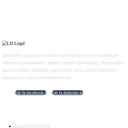
Zaoberáme sa poskytovaním komplexných právnych služieb pre
občanov a podnikateľov najmä v oblasti občianskeho, obchodného,
insolvenčného, rodinného, pracovného práva, práva duševného
vlastníctva a práva k nehnuteľnostiam.
fab fa-facebook-f
fab fa-linkedin-in
Dôležité odkazy
Akcie DANUCEM