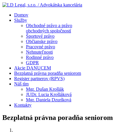
Domov
Služby
Obchodné právo a právo
obchodných spoločností
Športové právo
Občianske právo
Pracovné právo
Nehnuteľnosti
Rodinné právo
GDPR
Akcie DANUCEM
Bezplatná právna poradňa seniorom
Register partnerov (RPVS)
Náš tím
Mgr. Dušan Krošlák
JUDr. Lucia Krošláková
Mgr. Daniela Dzuríková
Kontakty
Bezplatná právna poradňa seniorom