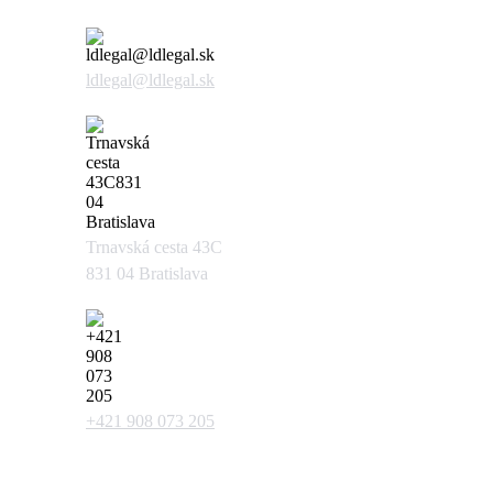
ldlegal@ldlegal.sk
Trnavská cesta 43C
831 04 Bratislava
+421 908 073 205