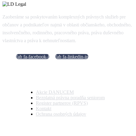
Zaoberáme sa poskytovaním komplexných právnych služieb pre
občanov a podnikateľov najmä v oblasti občianskeho, obchodného,
insolvenčného, rodinného, pracovného práva, práva duševného
vlastníctva a práva k nehnuteľnostiam.
fab fa-facebook-f
fab fa-linkedin-in
Dôležité odkazy
Akcie DANUCEM
Bezplatná právna poradňa seniorom
Register partnerov (RPVS)
Kontakt
Ochrana osobných údajov
Kontaktujte nás