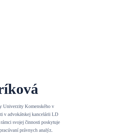
ríková
lty Univerzity Komenského v
ti v advokátskej kancelárii LD
 rámci svojej činnosti poskytuje
ypracúvaní právnych analýz.