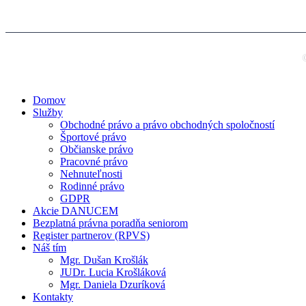
Domov
Služby
Obchodné právo a právo obchodných spoločností
Športové právo
Občianske právo
Pracovné právo
Nehnuteľnosti
Rodinné právo
GDPR
Akcie DANUCEM
Bezplatná právna poradňa seniorom
Register partnerov (RPVS)
Náš tím
Mgr. Dušan Krošlák
JUDr. Lucia Krošláková
Mgr. Daniela Dzuríková
Kontakty