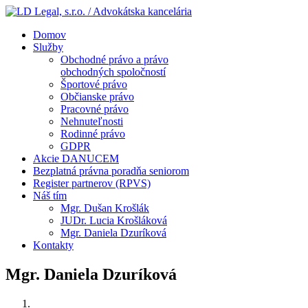
Domov
Služby
Obchodné právo a právo
obchodných spoločností
Športové právo
Občianske právo
Pracovné právo
Nehnuteľnosti
Rodinné právo
GDPR
Akcie DANUCEM
Bezplatná právna poradňa seniorom
Register partnerov (RPVS)
Náš tím
Mgr. Dušan Krošlák
JUDr. Lucia Krošláková
Mgr. Daniela Dzuríková
Kontakty
Mgr. Daniela Dzuríková