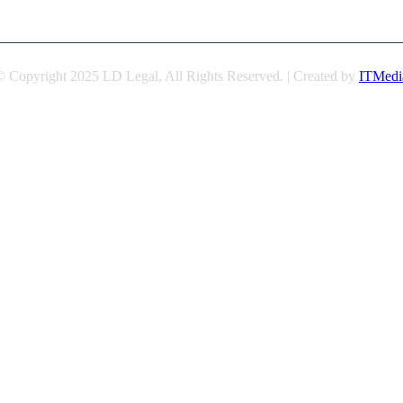
© Copyright 2025 LD Legal, All Rights Reserved. | Created by
ITMedi